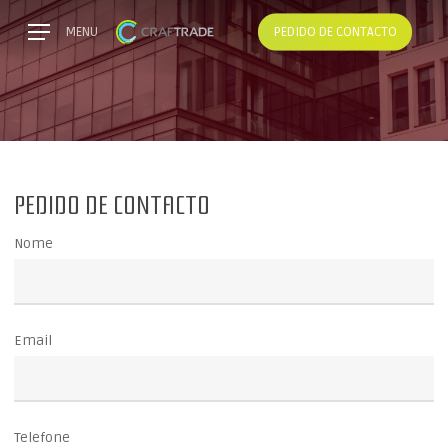
Skip
Menu
MENU
PEDIDO DE CONTACTO
to
main
content
PEDIDO DE CONTACTO
Nome
Email
Telefone