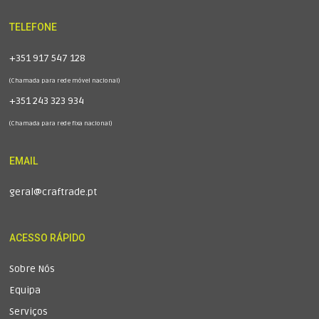
TELEFONE
+351 917 547 128
(Chamada para rede móvel nacional)
+351 243 323 934
(Chamada para rede fixa nacional)
EMAIL
geral@craftrade.pt
ACESSO RÁPIDO
Sobre Nós
Equipa
Serviços