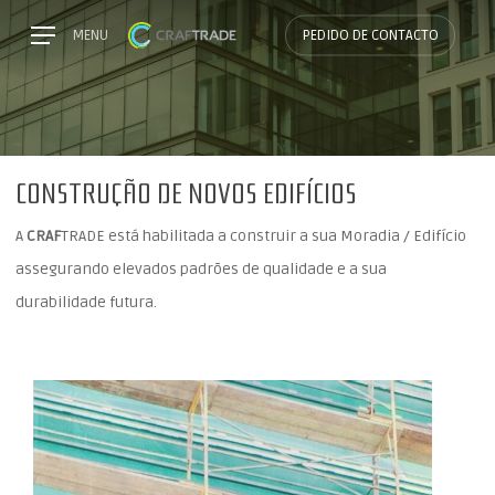
Skip
Menu
MENU
PEDIDO DE CONTACTO
to
main
content
CONSTRUÇÃO DE NOVOS EDIFÍCIOS
A
CRAF
TRADE está habilitada a construir a sua Moradia / Edifício
assegurando elevados padrões de qualidade e a sua
durabilidade futura.