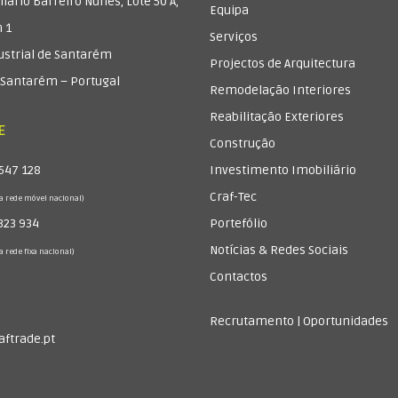
ilário Barreiro Nunes, Lote 50 A,
Equipa
 1
Serviços
Upload CV (Pdf or Word) (re
ustrial de Santarém
Projectos de Arquitectura
 Santarém – Portugal
Remodelação Interiores
Reabilitação Exteriores
E
Construção
Eu li e aceito o
Aviso Legal
e
547 128
Investimento Imobiliário
Craf-Tec
 rede móvel nacional)
323 934
Portefólio
Declaro, sob minha respons
Notícias & Redes Sociais
exclusivamente à veracida
 rede fixa nacional)
Contactos
Recrutamento | Oportunidades
Concordo em receber as i
aftrade.pt
para me enviar por e-mail 
comunicação. (É possível 