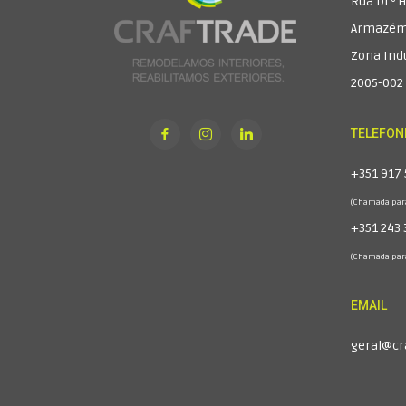
Rua Dr.º H
Armazém
Zona Ind
2005-002
TELEFON
+351 917 
(Chamada para
+351 243 
(Chamada para
EMAIL
geral@cr