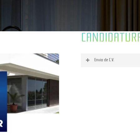
CANDIDATUR
Envio de C.V.
O seu nome (obrigatório)
O seu email (obrigatório)
Assunto