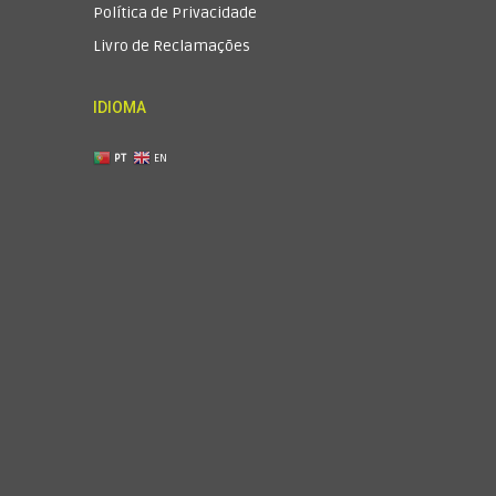
Política de Privacidade
Livro de Reclamações
quired)
IDIOMA
PT
EN
 a
Política de Privacidade
.
abilidade, ter mais de 18 anos de idade e respondo
de da declaração.
nformações que a entidade considera adequadas
ou por meios electrónicos equivalentes de
cancelar a inscrição a qualquer momento).