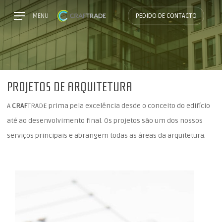
Skip
Menu
MENU
PEDIDO DE CONTACTO
to
main
content
PROJETOS DE ARQUITETURA
A
CRAF
TRADE prima pela excelência desde o conceito do edifício
até ao desenvolvimento final. Os projetos são um dos nossos
serviços principais e abrangem todas as áreas da arquitetura.