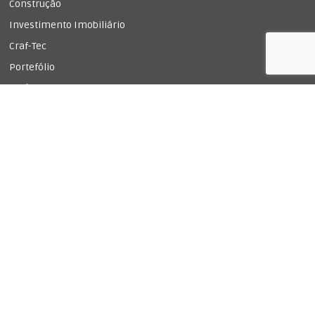
Construção
Investimento Imobiliário
Craf-Tec
Portefólio
Notícias & Redes Sociais
Contactos
Recrutamento | Oportunidades
PÁGINAS LEGAIS
Política de Cookies
Política de Privacidade
Livro de Reclamações
IDIOMA