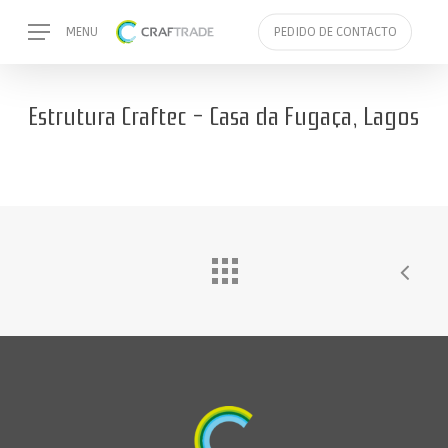
Skip
Menu
MENU
PEDIDO DE CONTACTO
to
main
content
Estrutura Craftec – Casa da Fugaça, Lagos