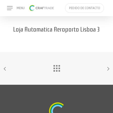
Skip
Menu
MENU
PEDIDO DE CONTACTO
to
main
content
Loja Automatica Aeroporto Lisboa 3